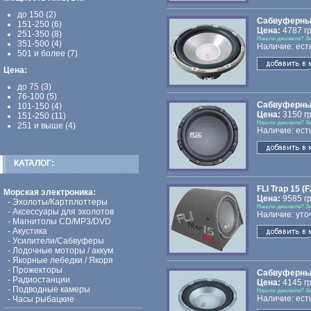
до 150 (2)
Сабвуферный
151-250 (6)
Цена:
4787 гр
251-350 (8)
Нашли дешевле? З
351-500 (4)
Наличие: ест
501 и более (7)
Цена:
до 75 (3)
76-100 (5)
Сабвуферный
101-150 (4)
Цена:
3150 гр
151-250 (11)
Нашли дешевле? З
251 и выше (4)
Наличие: ест
КАТАЛОГ:
FLI Trap 15 (F
Морская электроника:
Цена:
9585 гр
-
Эхолоты/Картплоттеры
Нашли дешевле? З
-
Аксессуары для эхолотов
Наличие: уто
-
Магнитолы CD/MP3/DVD
-
Акустика
-
Усилители/Сабвуферы
-
Лодочные моторы / аккум
-
Якорные лебедки / Якоря
-
Прожекторы
Сабвуферный
-
Радиостанции
Цена:
4145 гр
-
Подводные камеры
Нашли дешевле? З
Наличие: ест
-
Часы рыбацкие