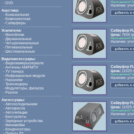
Нашли дешевле? З
-
DVD
Наличие: уто
Акустика:
-
Коаксиальная
-
Компонентная
-
Сабвуферы
Усилители:
Сабвуфер FLI
-
Моноблоки
Цена:
7650 гр
-
Двухканальные
Нашли дешевле? З
Наличие: уто
-
Четырехканальные
-
Пятиканальные
-
Шестиканальные
Видеоаксессуары:
-
Видеокамеры/зеркала
Сабвуфер FLI 
-
Антенны AM/FM/TV
Цена:
11025 г
-
TV тюнера
Нашли дешевле? З
-
Инфракрасные модули
Наличие: уто
-
Наушники
-
Транскодеры
-
Модуляторы, фильтра
-
Разное
Аксессуары:
Сабвуфер FLI
-
Автохолодильники
Цена:
11025 г
-
Автокресла
Нашли дешевле? З
-
Автолебедки
Наличие: уто
-
Биотуалеты
-
Зарядные устройства
-
Минимойки
-
Конденсаторы
-
Пульты ДУ