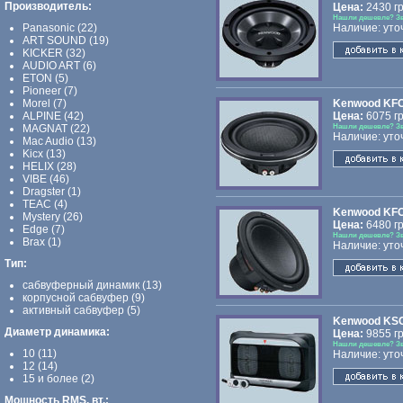
Производитель:
Цена:
2430 гр
Нашли дешевле? З
Panasonic (22)
Наличие: уто
ART SOUND (19)
KICKER (32)
AUDIO ART (6)
ETON (5)
Pioneer (7)
Morel (7)
Kenwood KF
ALPINE (42)
Цена:
6075 гр
MAGNAT (22)
Нашли дешевле? З
Наличие: уто
Mac Audio (13)
Kicx (13)
HELIX (28)
VIBE (46)
Dragster (1)
TEAC (4)
Kenwood KF
Mystery (26)
Цена:
6480 гр
Edge (7)
Нашли дешевле? З
Brax (1)
Наличие: уто
Тип:
сабвуферный динамик (13)
корпусной сабвуфер (9)
активный сабвуфер (5)
Kenwood KS
Диаметр динамика:
Цена:
9855 гр
Нашли дешевле? З
10 (11)
Наличие: уто
12 (14)
15 и более (2)
Мощность RMS, вт.: