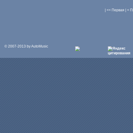
| << Первая | < 
© 2007-2013 by AutoMusic