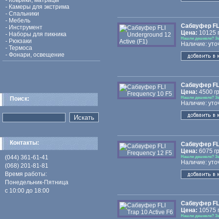
-
Коврики, матрацы
-
Камеры для экстрима
-
Спальники
-
Мебель
Сабвуфер FLI
-
Инструмент
Цена:
10125 г
-
Наборы для пикника
Нашли дешевле? З
-
Рюкзаки
Наличие: уто
-
Термоса
-
Фонари, освещение
Сабвуфер FLI
Цена:
4500 гр
Поиск:
Нашли дешевле? З
Наличие: уто
Контакты:
Сабвуфер FLI
Цена:
6075 гр
(044) 361-61-41
Нашли дешевле? З
Наличие: уто
(068) 201-81-81
Время работы:
Понедельник-Пятница
с 10:00 до 18:00
Сабвуфер FLI
Цена:
10575 г
Нашли дешевле? З