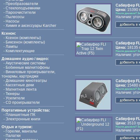
-
Преобразователи
Сабвуфер FLI 
-
Стеклоподъемники
Цена:
15390 г
-
Пароочистители
Нашли дешевле? З
-
Пылесосы
Наличие: уто
-
Насосы
-
Химия и аксессуары Karcher
Ксенон:
-
Ксенон (комплекты)
-
Биксенон (комплекты)
Сабвуфер FLI 
-
Лампы
Цена:
18135 г
-
Комплектующие
Нашли дешевле? З
Наличие: уто
Домашнее аудио / видео:
-
Акустические системы
-
Бобинные магнитофоны
-
Виниловые проигрыватели,
тонармы, картриджи
-
Домашние кинотеатры
Сабвуфер FLI 
-
Кассетные деки
Цена:
15480 г
-
Магнитная лента
Нашли дешевле? З
Наличие: уто
-
Тюнеры
-
Усилители
-
CD проигрыватели
Портативные устройства:
-
Планшетные ПК
Сабвуфер FLI
-
Электронные книги
Цена:
3510 гр
Отдых и туризм:
Нашли дешевле? З
Наличие: уто
-
Горелки, мангалы
-
Палатки