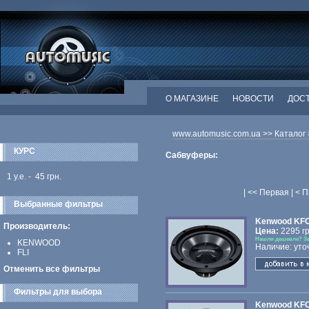
О МАГАЗИНЕ
НОВОСТИ
ДОСТ
www.automusic.com.ua
>>
Каталог
КУРС
Сабвуферы:
1 у.е. - 45 грн.
| << Первая | < 
Выбранные фильтры
Kenwood KF
Производитель:
Цена:
2295 гр
Нашли дешевле? З
KENWOOD
Наличие: уто
FLI
Отменить все фильтры
Фильтры для выбора
Kenwood KF