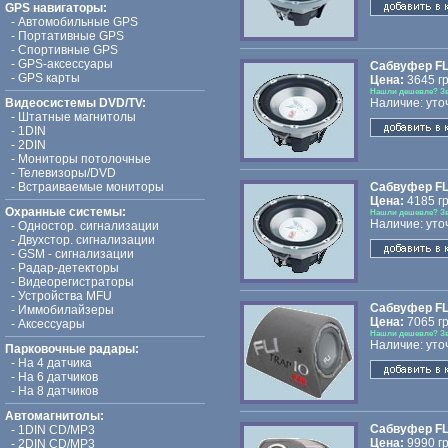
GPS навигаторы:
-
Автомобильные GPS
-
Портативные GPS
-
Спортивные GPS
-
GPS-аксессуары
Сабвуфер FLI
-
GPS карты
Цена:
3645 гр
Нашли дешевле? З
Видеосистемы DVD/TV:
Наличие: уто
-
Штатные магнитолы
-
1DIN
-
2DIN
-
Мониторы потолочные
-
Телевизоры/DVD
-
Встраиваемые мониторы
Сабвуфер FLI
Цена:
4185 гр
Охранные системы:
Нашли дешевле? З
Наличие: уто
-
Одностор. сигнализации
-
Двухстор. сигнализации
-
GSM - сигнализации
-
Радар-детекторы
-
Видеорегистраторы
-
Устройства MFU
Сабвуфер FLI
-
Иммобилайзеры
Цена:
7065 гр
-
Аксессуары
Нашли дешевле? З
Наличие: уто
Парковочные радары:
-
На 4 датчика
-
На 6 датчиков
-
На 8 датчиков
Автомагнитолы:
Сабвуфер FLI 
-
1DIN CD/MP3
Цена:
9990 гр
-
2DIN CD/MP3