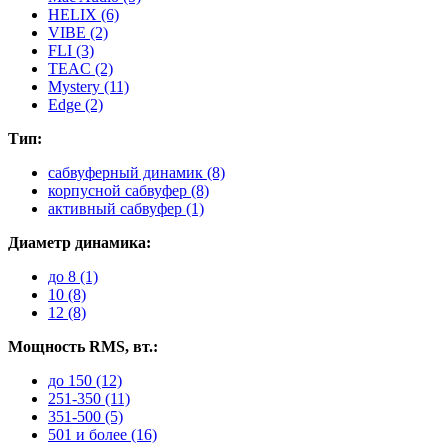
HELIX (6)
VIBE (2)
FLI (3)
TEAC (2)
Mystery (11)
Edge (2)
Тип:
сабвуферный динамик (8)
корпусной сабвуфер (8)
активный сабвуфер (1)
Диаметр динамика:
до 8 (1)
10 (8)
12 (8)
Мощность RMS, вт.:
до 150 (12)
251-350 (11)
351-500 (5)
501 и более (16)