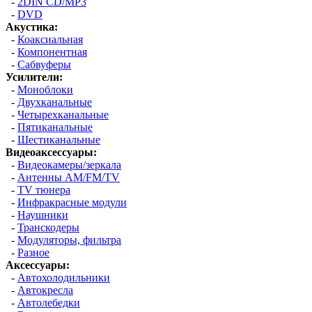
-
2DIN CD/MP3
-
DVD
Акустика:
-
Коаксиальная
-
Компонентная
-
Сабвуферы
Усилители:
-
Моноблоки
-
Двухканальные
-
Четырехканальные
-
Пятиканальные
-
Шестиканальные
Видеоаксессуары:
-
Видеокамеры/зеркала
-
Антенны AM/FM/TV
-
TV тюнера
-
Инфракрасные модули
-
Наушники
-
Транскодеры
-
Модуляторы, фильтра
-
Разное
Аксессуары:
-
Автохолодильники
-
Автокресла
-
Автолебедки