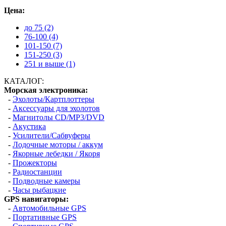
Цена:
до 75 (2)
76-100 (4)
101-150 (7)
151-250 (3)
251 и выше (1)
КАТАЛОГ:
Морская электроника:
-
Эхолоты/Картплоттеры
-
Аксессуары для эхолотов
-
Магнитолы CD/MP3/DVD
-
Акустика
-
Усилители/Сабвуферы
-
Лодочные моторы / аккум
-
Якорные лебедки / Якоря
-
Прожекторы
-
Радиостанции
-
Подводные камеры
-
Часы рыбацкие
GPS навигаторы:
-
Автомобильные GPS
-
Портативные GPS