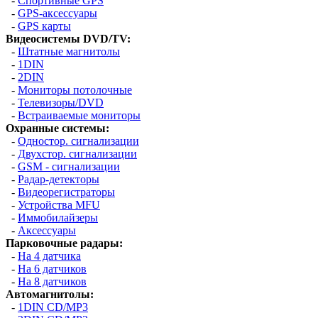
-
Спортивные GPS
-
GPS-аксессуары
-
GPS карты
Видеосистемы DVD/TV:
-
Штатные магнитолы
-
1DIN
-
2DIN
-
Мониторы потолочные
-
Телевизоры/DVD
-
Встраиваемые мониторы
Охранные системы:
-
Одностор. сигнализации
-
Двухстор. сигнализации
-
GSM - сигнализации
-
Радар-детекторы
-
Видеорегистраторы
-
Устройства MFU
-
Иммобилайзеры
-
Аксессуары
Парковочные радары:
-
На 4 датчика
-
На 6 датчиков
-
На 8 датчиков
Автомагнитолы:
-
1DIN CD/MP3