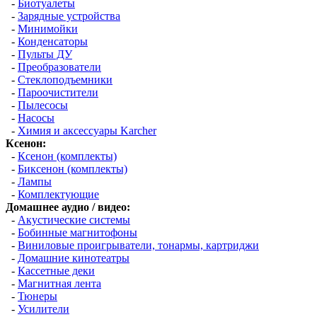
-
Биотуалеты
-
Зарядные устройства
-
Минимойки
-
Конденсаторы
-
Пульты ДУ
-
Преобразователи
-
Стеклоподъемники
-
Пароочистители
-
Пылесосы
-
Насосы
-
Химия и аксессуары Karcher
Ксенон:
-
Ксенон (комплекты)
-
Биксенон (комплекты)
-
Лампы
-
Комплектующие
Домашнее аудио / видео:
-
Акустические системы
-
Бобинные магнитофоны
-
Виниловые проигрыватели, тонармы, картриджи
-
Домашние кинотеатры
-
Кассетные деки
-
Магнитная лента
-
Тюнеры
-
Усилители